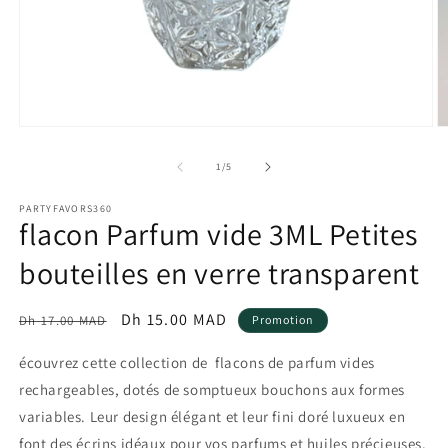
de
1
/
5
PARTYFAVORS360
flacon Parfum vide 3ML Petites
bouteilles en verre transparent
Prix
Prix
Dh 15.00 MAD
Dh 17.00 MAD
Promotion
habituel
promotionnel
écouvrez cette collection de flacons de parfum vides
rechargeables, dotés de somptueux bouchons aux formes
variables. Leur design élégant et leur fini doré luxueux en
font des écrins idéaux pour vos parfums et huiles précieuses.